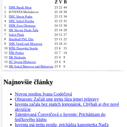
Z
V
B
1
DHK Baník Most
23
22
44
2
IUVENTA Michalovce
25
19
39
3
DHC Slavia Praha
23
15
34
4
DHC Sokol Poruba
22
15
31
5
DHK Zora Olomouc
24
15
30
6
HK Slovan Duslo Šaľa
23
14
29
7
Sokol Písek
24
12
27
8
Handball PSG Zlín
23
11
22
9
SHK Veselí nad Moravou
23
10
21
10
MŠK Dunajská Streda
23
6
15
11
ŠŠK Prešov
22
7
14
12
HK Hodonín
23
4
9
13
HC Sporta Hlohovec
23
4
9
14
HK Sokol Bánovce nad Bebravou
23
0
0
Najnovšie články
Novou posilou Ivana Godečová
Obrazom: Začali sme tretiu fázu letnej prípravy
Iuventa začala bez piatich legionárok. Chýbali aj dve nové
akvizície
Talentovaná Čorovičová o Iuvente: Prichádzam do
špičkového klubu
Iuventa má tretiu posilu, prichádza kanonierka Naďa