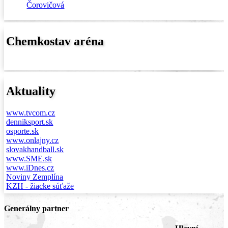
Čorovičová
Chemkostav aréna
Aktuality
www.tvcom.cz
denniksport.sk
osporte.sk
www.onlajny.cz
slovakhandball.sk
www.SME.sk
www.iDnes.cz
Noviny Zemplína
KZH - žiacke súťaže
Generálny partner