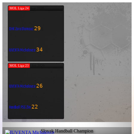
MOL Liga 24
7 mar 2020
29
DHK Zora Olomouc
34
IUVENTA Michalovce
MOL Liga 23
29 feb 2020
26
IUVENTA Michalovce
22
Handball PSG Zlín
Slovak Handball Champion