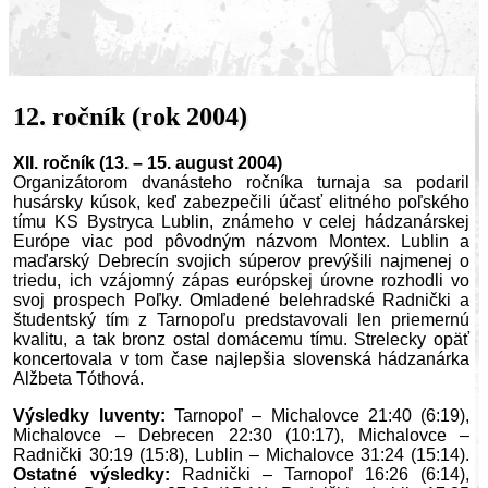
12. ročník (rok 2004)
XII. ročník (13. – 15. august 2004)
Organizátorom dvanásteho ročníka turnaja sa podaril
husársky kúsok, keď zabezpečili účasť elitného poľského
tímu KS Bystryca Lublin, známeho v celej hádzanárskej
Európe viac pod pôvodným názvom Montex. Lublin a
maďarský Debrecín svojich súperov prevýšili najmenej o
triedu, ich vzájomný zápas európskej úrovne rozhodli vo
svoj prospech Poľky. Omladené belehradské Radnički a
študentský tím z Tarnopoľu predstavovali len priemernú
kvalitu, a tak bronz ostal domácemu tímu. Strelecky opäť
koncertovala v tom čase najlepšia slovenská hádzanárka
Alžbeta Tóthová.
Výsledky Iuventy:
Tarnopoľ – Michalovce 21:40 (6:19),
Michalovce – Debrecen 22:30 (10:17), Michalovce –
Radnički 30:19 (15:8), Lublin – Michalovce 31:24 (15:14).
Ostatné výsledky:
Radnički – Tarnopoľ 16:26 (6:14),