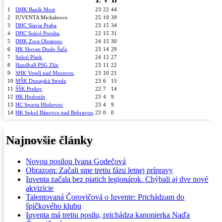
1
DHK Baník Most
23
22
44
2
IUVENTA Michalovce
25
19
39
3
DHC Slavia Praha
23
15
34
4
DHC Sokol Poruba
22
15
31
5
DHK Zora Olomouc
24
15
30
6
HK Slovan Duslo Šaľa
23
14
29
7
Sokol Písek
24
12
27
8
Handball PSG Zlín
23
11
22
9
SHK Veselí nad Moravou
23
10
21
10
MŠK Dunajská Streda
23
6
15
11
ŠŠK Prešov
22
7
14
12
HK Hodonín
23
4
9
13
HC Sporta Hlohovec
23
4
9
14
HK Sokol Bánovce nad Bebravou
23
0
0
Najnovšie články
Novou posilou Ivana Godečová
Obrazom: Začali sme tretiu fázu letnej prípravy
Iuventa začala bez piatich legionárok. Chýbali aj dve nové
akvizície
Talentovaná Čorovičová o Iuvente: Prichádzam do
špičkového klubu
Iuventa má tretiu posilu, prichádza kanonierka Naďa