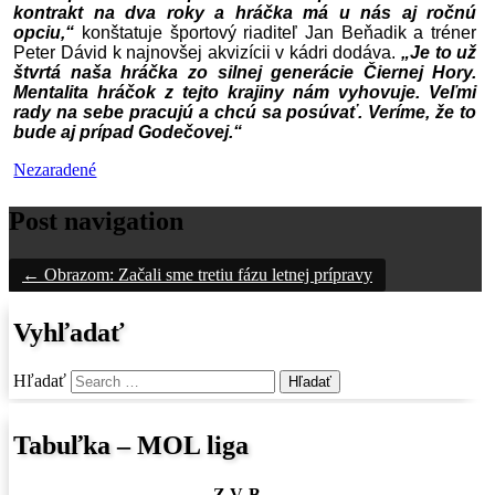
kontrakt na dva roky a hráčka má u nás aj ročnú
opciu,“
konštatuje športový riaditeľ Jan Beňadik a tréner
Peter Dávid k najnovšej akvizícii v kádri dodáva.
„Je to už
štvrtá naša hráčka zo silnej generácie Čiernej Hory.
Mentalita hráčok z tejto krajiny nám vyhovuje. Veľmi
rady na sebe pracujú a chcú sa posúvať. Veríme, že to
bude aj prípad Godečovej.“
Nezaradené
Post navigation
←
Obrazom: Začali sme tretiu fázu letnej prípravy
Vyhľadať
Hľadať
Tabuľka – MOL liga
Z
V
B