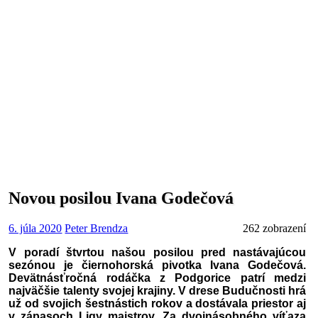
Novou posilou Ivana Godečová
6. júla 2020
Peter Brendza
262 zobrazení
V poradí štvrtou našou posilou pred nastávajúcou
sezónou je čiernohorská pivotka Ivana Godečová.
Devätnásťročná rodáčka z Podgorice patrí medzi
najväčšie talenty svojej krajiny. V drese Budučnosti hrá
už od svojich šestnástich rokov a dostávala priestor aj
v zápasoch Ligy majstrov. Za dvojnásobného víťaza