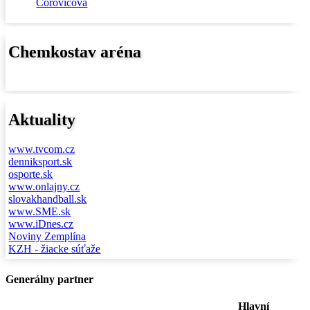
Čorovičová
Chemkostav aréna
Aktuality
www.tvcom.cz
denniksport.sk
osporte.sk
www.onlajny.cz
slovakhandball.sk
www.SME.sk
www.iDnes.cz
Noviny Zemplína
KZH - žiacke súťaže
Generálny partner
Hlavní