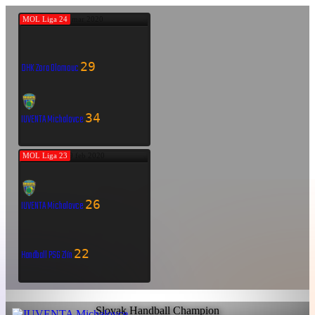
MOL Liga 24
7 mar 2020
29
DHK Zora Olomouc
34
IUVENTA Michalovce
MOL Liga 23
29 feb 2020
26
IUVENTA Michalovce
22
Handball PSG Zlín
Slovak Handball Champion