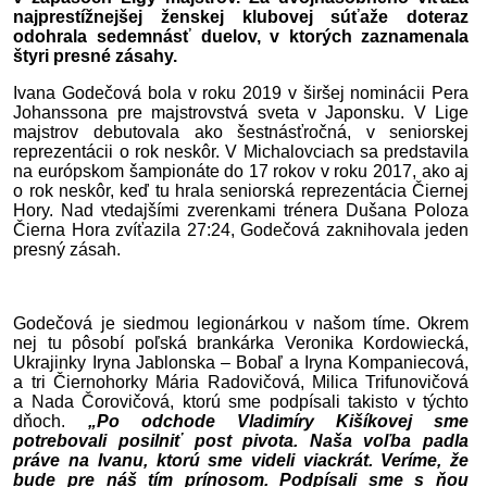
najprestížnejšej ženskej klubovej súťaže doteraz
odohrala sedemnásť duelov, v ktorých zaznamenala
štyri presné zásahy.
Ivana Godečová bola v roku 2019 v širšej nominácii Pera
Johanssona pre majstrovstvá sveta v Japonsku. V Lige
majstrov debutovala ako šestnásťročná, v seniorskej
reprezentácii o rok neskôr. V Michalovciach sa predstavila
na európskom šampionáte do 17 rokov v roku 2017, ako aj
o rok neskôr, keď tu hrala seniorská reprezentácia Čiernej
Hory. Nad vtedajšími zverenkami trénera Dušana Poloza
Čierna Hora zvíťazila 27:24, Godečová zaknihovala jeden
presný zásah.
Godečová je siedmou legionárkou v našom tíme. Okrem
nej tu pôsobí poľská brankárka Veronika Kordowiecká,
Ukrajinky Iryna Jablonska – Bobaľ a Iryna Kompaniecová,
a tri Čiernohorky Mária Radovičová, Milica Trifunovičová
a Nada Čorovičová, ktorú sme podpísali takisto v týchto
dňoch.
„Po odchode Vladimíry Kišíkovej sme
potrebovali posilniť post pivota. Naša voľba padla
práve na Ivanu, ktorú sme videli viackrát. Veríme, že
bude pre náš tím prínosom. Podpísali sme s ňou