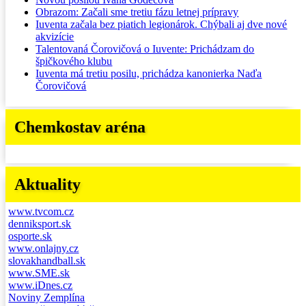
Obrazom: Začali sme tretiu fázu letnej prípravy
Iuventa začala bez piatich legionárok. Chýbali aj dve nové
akvizície
Talentovaná Čorovičová o Iuvente: Prichádzam do
špičkového klubu
Iuventa má tretiu posilu, prichádza kanonierka Naďa
Čorovičová
Chemkostav aréna
Aktuality
www.tvcom.cz
denniksport.sk
osporte.sk
www.onlajny.cz
slovakhandball.sk
www.SME.sk
www.iDnes.cz
Noviny Zemplína