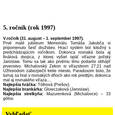
5. ročník (rok 1997)
V.ročník (31. august – 1. september 1997).
Prvé malé jubileum Memoriálu Tomáša Jakubča si
pripomenulo šesť družstiev. Hrací systém bol totožný s
predchádzajúcim ročníkom. Dokonca rovnaká bola aj
finálová dvojica, z ktorej vyšiel opäť víťazne poľský
Jaroslaw. Tomu sa tak ako prvému tímu podarilo obhájiť
prvenstvo. Michalovský Zekon si víťazstvom 27:21 nad
Užhorodom zabezpečil tretie miesto. Paradoxom bolo, že
turnaj sa hral v rovnakých dňoch ako rok predtým, dokonca
mal aj rovnakého víťaza…
Najlepšia hráčka:
Tóthová (Prešov).
Najlepšia brankárka:
Glowczaková (Jaroslaw).
Najlepšia strelkyňa:
Mazurenková (Michalovce) – 33
gólov.
Vyhľadať