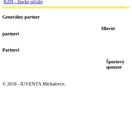
KZH - žiacke súťaže
Generálny partner
Hlavní
partneri
Partneri
Športový
sponzor
© 2018 - IUVENTA Michalovce.