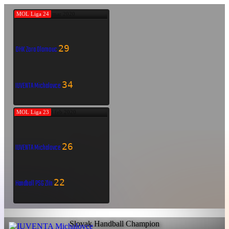
MOL Liga 24
7 mar 2020
29
DHK Zora Olomouc
34
IUVENTA Michalovce
MOL Liga 23
29 feb 2020
26
IUVENTA Michalovce
22
Handball PSG Zlín
Slovak Handball Champion