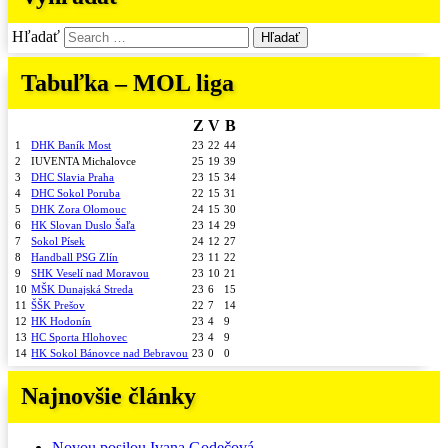
Hľadať
Tabuľka – MOL liga
Z
V
B
1
DHK Baník Most
23
22
44
2
IUVENTA Michalovce
25
19
39
3
DHC Slavia Praha
23
15
34
4
DHC Sokol Poruba
22
15
31
5
DHK Zora Olomouc
24
15
30
6
HK Slovan Duslo Šaľa
23
14
29
7
Sokol Písek
24
12
27
8
Handball PSG Zlín
23
11
22
9
SHK Veselí nad Moravou
23
10
21
10
MŠK Dunajská Streda
23
6
15
11
ŠŠK Prešov
22
7
14
12
HK Hodonín
23
4
9
13
HC Sporta Hlohovec
23
4
9
14
HK Sokol Bánovce nad Bebravou
23
0
0
Najnovšie články
Novou posilou Ivana Godečová