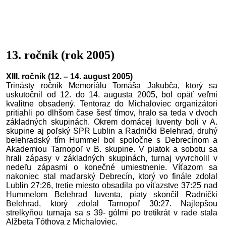
13. ročník (rok 2005)
XIII. ročník (12. – 14. august 2005)
Trinásty ročník Memoriálu Tomáša Jakubča, ktorý sa
uskutočnil od 12. do 14. augusta 2005, bol opäť veľmi
kvalitne obsadený. Tentoraz do Michaloviec organizátori
pritiahli po dlhšom čase šesť tímov, hralo sa teda v dvoch
základných skupinách. Okrem domácej Iuventy boli v A.
skupine aj poľský SPR Lublin a Radnički Belehrad, druhý
belehradský tím Hummel bol spoločne s Debrecínom a
Akademiou Tarnopoľ v B. skupine. V piatok a sobotu sa
hrali zápasy v základných skupinách, turnaj vyvrcholil v
nedeľu zápasmi o konečné umiestnenie. Víťazom sa
nakoniec stal maďarský Debrecín, ktorý vo finále zdolal
Lublin 27:26, tretie miesto obsadila po víťazstve 37:25 nad
Hummelom Belehrad Iuventa, piaty skončil Radnički
Belehrad, ktorý zdolal Tarnopoľ 30:27. Najlepšou
strelkyňou turnaja sa s 39- gólmi po tretikrát v rade stala
Alžbeta Tóthova z Michaloviec.