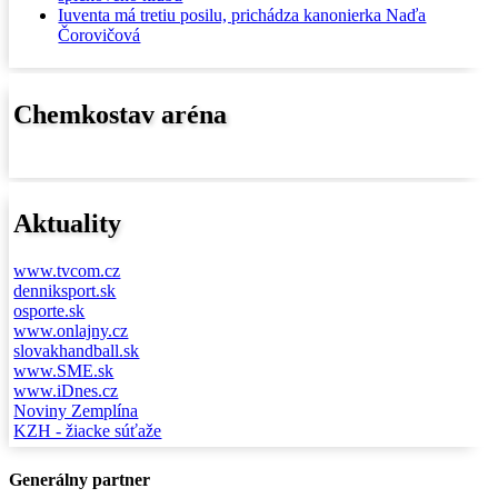
Iuventa má tretiu posilu, prichádza kanonierka Naďa
Čorovičová
Chemkostav aréna
Aktuality
www.tvcom.cz
denniksport.sk
osporte.sk
www.onlajny.cz
slovakhandball.sk
www.SME.sk
www.iDnes.cz
Noviny Zemplína
KZH - žiacke súťaže
Generálny partner