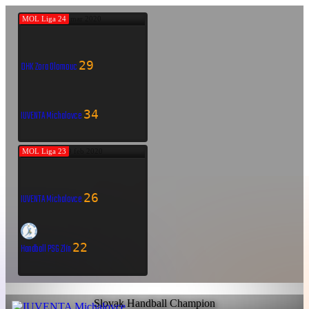
MOL Liga 24
7 mar 2020
29
DHK Zora Olomouc
34
IUVENTA Michalovce
MOL Liga 23
29 feb 2020
26
IUVENTA Michalovce
22
Handball PSG Zlín
Slovak Handball Champion