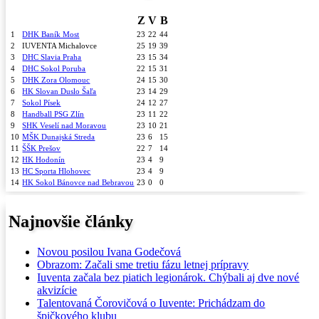
Z
V
B
1
DHK Baník Most
23
22
44
2
IUVENTA Michalovce
25
19
39
3
DHC Slavia Praha
23
15
34
4
DHC Sokol Poruba
22
15
31
5
DHK Zora Olomouc
24
15
30
6
HK Slovan Duslo Šaľa
23
14
29
7
Sokol Písek
24
12
27
8
Handball PSG Zlín
23
11
22
9
SHK Veselí nad Moravou
23
10
21
10
MŠK Dunajská Streda
23
6
15
11
ŠŠK Prešov
22
7
14
12
HK Hodonín
23
4
9
13
HC Sporta Hlohovec
23
4
9
14
HK Sokol Bánovce nad Bebravou
23
0
0
Najnovšie články
Novou posilou Ivana Godečová
Obrazom: Začali sme tretiu fázu letnej prípravy
Iuventa začala bez piatich legionárok. Chýbali aj dve nové
akvizície
Talentovaná Čorovičová o Iuvente: Prichádzam do
špičkového klubu