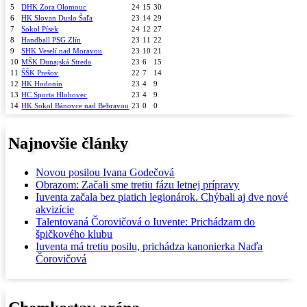
5
DHK Zora Olomouc
24
15
30
6
HK Slovan Duslo Šaľa
23
14
29
7
Sokol Písek
24
12
27
8
Handball PSG Zlín
23
11
22
9
SHK Veselí nad Moravou
23
10
21
10
MŠK Dunajská Streda
23
6
15
11
ŠŠK Prešov
22
7
14
12
HK Hodonín
23
4
9
13
HC Sporta Hlohovec
23
4
9
14
HK Sokol Bánovce nad Bebravou
23
0
0
Najnovšie články
Novou posilou Ivana Godečová
Obrazom: Začali sme tretiu fázu letnej prípravy
Iuventa začala bez piatich legionárok. Chýbali aj dve nové
akvizície
Talentovaná Čorovičová o Iuvente: Prichádzam do
špičkového klubu
Iuventa má tretiu posilu, prichádza kanonierka Naďa
Čorovičová