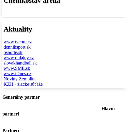
Chemkostav aréna
Aktuality
www.tvcom.cz
denniksport.sk
osporte.sk
www.onlajny.cz
slovakhandball.sk
www.SME.sk
www.iDnes.cz
Noviny Zemplína
KZH - žiacke súťaže
Generálny partner
Hlavní
partneri
Partneri