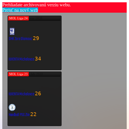
Prehliadate archivovanú verziu webu.
Prejsť na nový web
MOL Liga 24
7 mar 2020
29
DHK Zora Olomouc
34
IUVENTA Michalovce
MOL Liga 23
29 feb 2020
26
IUVENTA Michalovce
22
Handball PSG Zlín