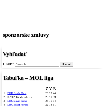
sponzorske zmluvy
Vyhľadať
Hľadať
Tabuľka – MOL liga
Z
V
B
1
DHK Baník Most
23
22
44
2
IUVENTA Michalovce
25
19
39
3
DHC Slavia Praha
23
15
34
4
DHC Sokol Poruba
22
15
31