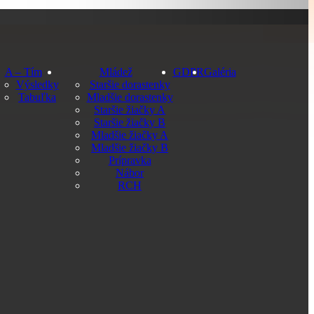
A – Tím
Mládež
GDPR
Galéria
Výsledky
Staršie dorastenky
Tabuľka
Mladšie dorastenky
Staršie žiačky A
Staršie žiačky B
Mladšie žiačky A
Mladšie žiačky B
Prípravka
Nábor
RCH