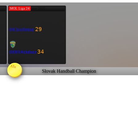
MOL Liga 24
7 mar 2020
29
DHK Zora Olomouc
34
IUVENTA Michalovce
12x
Slovak Handball Champion