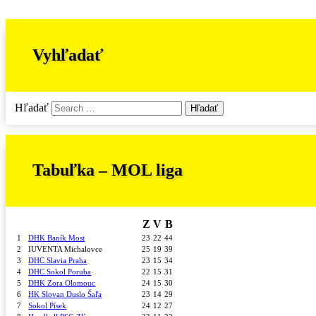
Vyhľadať
Hľadať
Tabuľka – MOL liga
Z
V
B
1
DHK Baník Most
23
22
44
2
IUVENTA Michalovce
25
19
39
3
DHC Slavia Praha
23
15
34
4
DHC Sokol Poruba
22
15
31
5
DHK Zora Olomouc
24
15
30
6
HK Slovan Duslo Šaľa
23
14
29
7
Sokol Písek
24
12
27