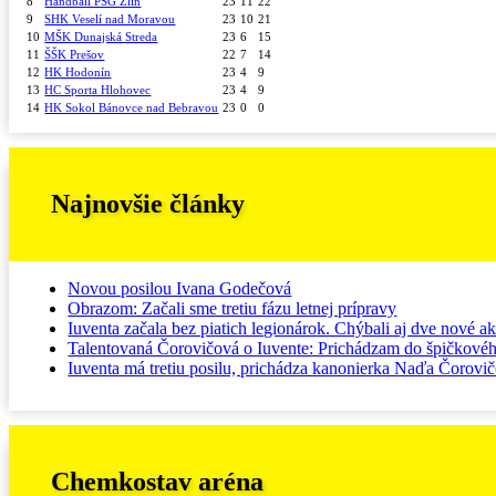
8
Handball PSG Zlín
23
11
22
9
SHK Veselí nad Moravou
23
10
21
10
MŠK Dunajská Streda
23
6
15
11
ŠŠK Prešov
22
7
14
12
HK Hodonín
23
4
9
13
HC Sporta Hlohovec
23
4
9
14
HK Sokol Bánovce nad Bebravou
23
0
0
Najnovšie články
Novou posilou Ivana Godečová
Obrazom: Začali sme tretiu fázu letnej prípravy
Iuventa začala bez piatich legionárok. Chýbali aj dve nové ak
Talentovaná Čorovičová o Iuvente: Prichádzam do špičkové
Iuventa má tretiu posilu, prichádza kanonierka Naďa Čorovi
Chemkostav aréna