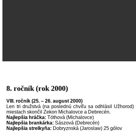
8. ročník (rok 2000)
VIII. ročník (25. – 26. august 2000)
Len tri družstvá (na poslednú chvíľu sa odhlásil Užhorod) 
miestach skončil Zekon Michalovce a Debrecén.
Najlepšia hráčka:
Tóthová (Michalovce)
Najlepšia brankárka:
Sászová (Debrecén)
Najlepšia strelkyňa:
Dobryznská (Jaroslaw) 25 gólov