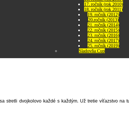
17. ročník (rok 2010)
18. ročník (rok 2011)
19. ročník (2012)
20.ročník (2013)
21. ročník (2014)
22. ročník (2015)
23. ročník (2016)
24. ročník (2017)
25. ročník (2019)
Sladovňa Cup
sa stretli dvojkolovo každé s každým. Už tretie víťazstvo na t