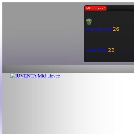
MOL Liga 23
29 feb 2020
26
IUVENTA Michalovce
22
Handball PSG Zlín