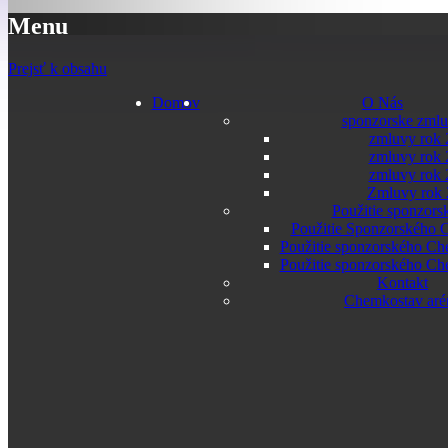
Menu
Prejsť k obsahu
Domov
O Nás
sponzorske zml
zmluvy rok 
zmluvy rok 
zmluvy rok 
Zmluvy rok
Použitie sponzors
Použitie Sponzorského 
Použitie sponzorského Ch
Použitie sponzorského Ch
Kontakt
Chemkostav aré