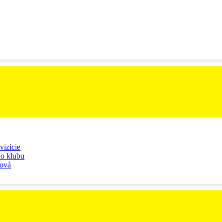
vizície
ho klubu
čová