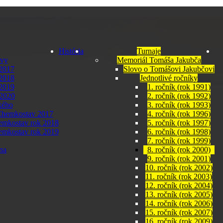
História
Turnaje
uvy
Memoriál Tomáša Jakubča
2017
Slovo o Tomášovi Jakubčovi
2018
Jednotlivé ročníky
2019
1. ročník (rok 1991)
 2020
2. ročník (rok 1992)
kého
3. ročník (rok 1993)
Chemkostav 2017
4. ročník (rok 1996)
emkostav rok 2018
5. ročník (rok 1997)
emkostav rok 2019
6. ročník (rok 1998)
7. ročník (rok 1999)
na
8. ročník (rok 2000)
9. ročník (rok 2001)
10. ročník (rok 2002)
11. ročník (rok 2003)
12. ročník (rok 2004)
13. ročník (rok 2005)
14. ročník (rok 2006)
15. ročník (rok 2007)
16. ročník (rok 2009)