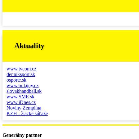
Aktuality
www.tvcom.cz
denniksport.sk
osporte.sk
www.onlajny.cz
slovakhandball.sk
www.SME.sk
www.iDnes.cz
Noviny Zemplína
KZH - žiacke súťaže
Generálny partner