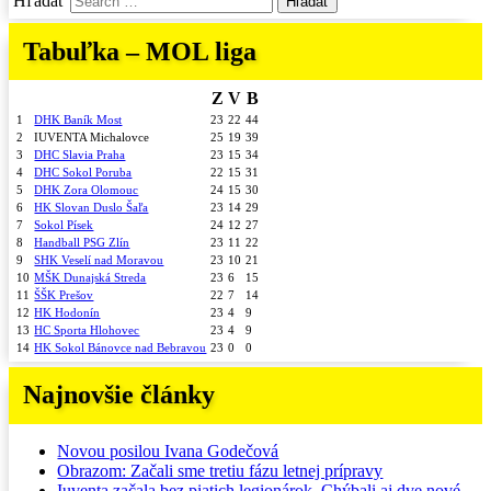
Hľadať
Tabuľka – MOL liga
Z
V
B
1
DHK Baník Most
23
22
44
2
IUVENTA Michalovce
25
19
39
3
DHC Slavia Praha
23
15
34
4
DHC Sokol Poruba
22
15
31
5
DHK Zora Olomouc
24
15
30
6
HK Slovan Duslo Šaľa
23
14
29
7
Sokol Písek
24
12
27
8
Handball PSG Zlín
23
11
22
9
SHK Veselí nad Moravou
23
10
21
10
MŠK Dunajská Streda
23
6
15
11
ŠŠK Prešov
22
7
14
12
HK Hodonín
23
4
9
13
HC Sporta Hlohovec
23
4
9
14
HK Sokol Bánovce nad Bebravou
23
0
0
Najnovšie články
Novou posilou Ivana Godečová
Obrazom: Začali sme tretiu fázu letnej prípravy
Iuventa začala bez piatich legionárok. Chýbali aj dve nové