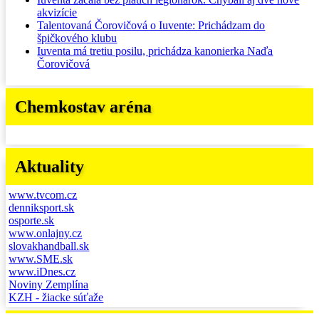
akvizície
Talentovaná Čorovičová o Iuvente: Prichádzam do
špičkového klubu
Iuventa má tretiu posilu, prichádza kanonierka Naďa
Čorovičová
Chemkostav aréna
Aktuality
www.tvcom.cz
denniksport.sk
osporte.sk
www.onlajny.cz
slovakhandball.sk
www.SME.sk
www.iDnes.cz
Noviny Zemplína
KZH - žiacke súťaže