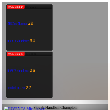
MOL Liga 24
7 mar 2020
29
DHK Zora Olomouc
34
IUVENTA Michalovce
MOL Liga 23
29 feb 2020
26
IUVENTA Michalovce
22
Handball PSG Zlín
Slovak Handball Champion