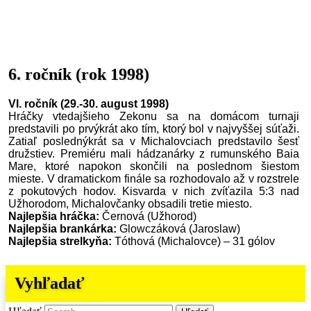
6. ročník (rok 1998)
VI. ročník (29.-30. august 1998)
Hráčky vtedajšieho Zekonu sa na domácom turnaji
predstavili po prvýkrát ako tím, ktorý bol v najvyššej súťaži.
Zatiaľ poslednýkrát sa v Michalovciach predstavilo šesť
družstiev. Premiéru mali hádzanárky z rumunského Baia
Mare, ktoré napokon skončili na poslednom šiestom
mieste. V dramatickom finále sa rozhodovalo až v rozstrele
z pokutových hodov. Kisvarda v nich zvíťazila 5:3 nad
Užhorodom, Michalovčanky obsadili tretie miesto.
Najlepšia hráčka:
Černová (Užhorod)
Najlepšia brankárka:
Glowczáková (Jaroslaw)
Najlepšia strelkyňa:
Tóthová (Michalovce) – 31 gólov
Vyhľadať