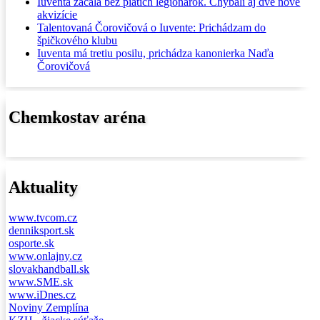
Iuventa začala bez piatich legionárok. Chýbali aj dve nové
akvizície
Talentovaná Čorovičová o Iuvente: Prichádzam do
špičkového klubu
Iuventa má tretiu posilu, prichádza kanonierka Naďa
Čorovičová
Chemkostav aréna
Aktuality
www.tvcom.cz
denniksport.sk
osporte.sk
www.onlajny.cz
slovakhandball.sk
www.SME.sk
www.iDnes.cz
Noviny Zemplína