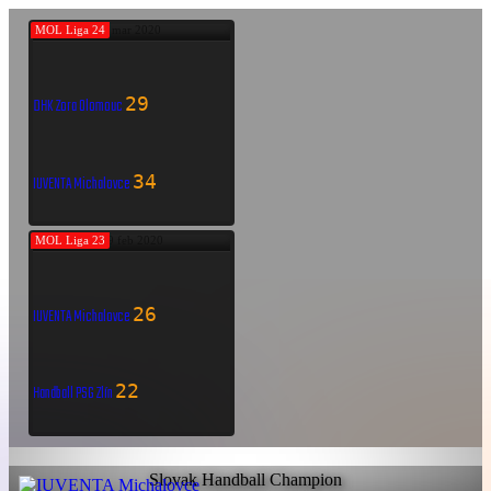
MOL Liga 24
7 mar 2020
29
DHK Zora Olomouc
34
IUVENTA Michalovce
MOL Liga 23
29 feb 2020
26
IUVENTA Michalovce
22
Handball PSG Zlín
Slovak Handball Champion