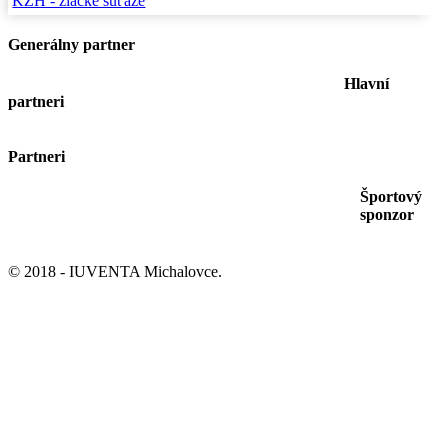
KZH - žiacke súťaže
Generálny partner
Hlavní
partneri
Partneri
Športový
sponzor
© 2018 - IUVENTA Michalovce.