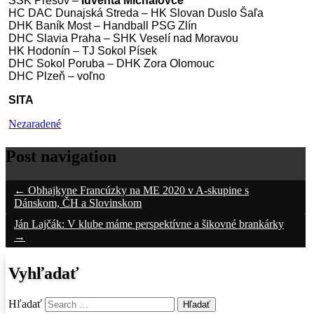
ŠŠK Prešov –
Iuventa Michalovce
HC DAC Dunajská Streda – HK Slovan Duslo Šaľa
DHK Baník Most – Handball PSG Zlín
DHC Slavia Praha – SHK Veselí nad Moravou
HK Hodonín – TJ Sokol Písek
DHC Sokol Poruba – DHK Zora Olomouc
DHC Plzeň – voľno
SITA
Nezaradené
Post navigation
←
Obhajkyne Francúzky na ME 2020 v A-skupine s
Dánskom, ČH a Slovinskom
Ján Lajčák: V klube máme perspektívne a šikovné brankárky
→
Vyhľadať
Hľadať