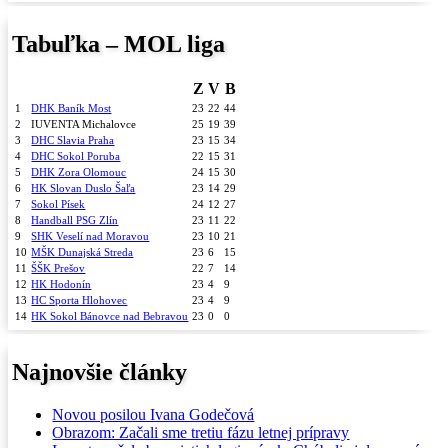
Tabuľka – MOL liga
Z
V
B
1
DHK Baník Most
23
22
44
2
IUVENTA Michalovce
25
19
39
3
DHC Slavia Praha
23
15
34
4
DHC Sokol Poruba
22
15
31
5
DHK Zora Olomouc
24
15
30
6
HK Slovan Duslo Šaľa
23
14
29
7
Sokol Písek
24
12
27
8
Handball PSG Zlín
23
11
22
9
SHK Veselí nad Moravou
23
10
21
10
MŠK Dunajská Streda
23
6
15
11
ŠŠK Prešov
22
7
14
12
HK Hodonín
23
4
9
13
HC Sporta Hlohovec
23
4
9
14
HK Sokol Bánovce nad Bebravou
23
0
0
Najnovšie články
Novou posilou Ivana Godečová
Obrazom: Začali sme tretiu fázu letnej prípravy