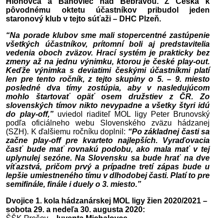
Hlohovca a Bánoviec nad Bebravou. Z Česka k
pôvodnému oktetu účastníkov pribudol jeden
staronový klub v tejto súťaži – DHC Plzeň.
“Na porade klubov sme mali stopercentné zastúpenie
všetkých účastníkov, prítomní boli aj predstavitelia
vedenia oboch zväzov. Hrací systém je prakticky bez
zmeny až na jednu výnimku, ktorou je české play-out.
Keďže výnimka s deviatimi českými účastníkmi platí
len pre tento ročník, z tejto skupiny o 5. – 9. miesto
posledné dva tímy zostúpia, aby v nasledujúcom
mohlo štartovať opäť osem družstiev z ČR. Zo
slovenských tímov nikto nevypadne a všetky štyri idú
do play-off,”
uviedol riaditeľ MOL ligy Peter Brunovský
podľa oficiálneho webu Slovenského zväzu hádzanej
(SZH). K ďalšiemu ročníku doplnil:
“Po základnej časti sa
začne play-off pre kvarteto najlepších. Vyraďovacia
časť bude mať rovnakú podobu, ako mala mať v tej
uplynulej sezóne. Na Slovensku sa bude hrať na dve
víťazstvá, pričom prvý a prípadne tretí zápas bude u
lepšie umiestneného tímu v dlhodobej časti. Platí to pre
semifinále, finále i duely o 3. miesto.”
Dvojice 1. kola hádzanárskej MOL ligy žien 2020/2021 –
sobota 29. a nedeľa 30. augusta 2020: